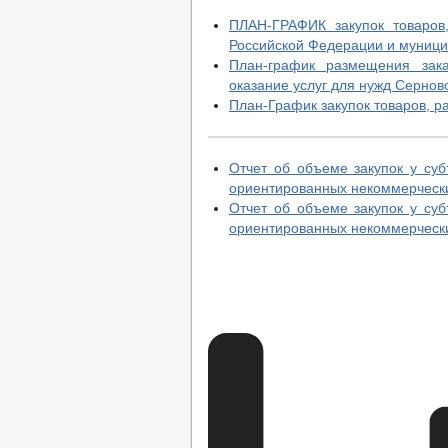
ПЛАН-ГРАФИК закупок товаров,
Российской Федерации и муници
План-график размещения зака
оказание услуг для нужд Сернов
План-График закупок товаров, ра
Отчет об объеме закупок у суб
ориентированных некоммерчески
Отчет об объеме закупок у суб
ориентированных некоммерчески