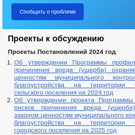
Сообщить о проблеме
Проекты к обсуждению
Проекты Постановлений 2024 год
Об утверждении Программы профила
причинения вреда (ущерба) охраня
ценностям муниципального конт
благоустройства на территории С
сельского поселения на 2024 год
Об утверждении проекта Программы
рисков причинения вреда (ущерба
законом ценностям муниципального ко
благоустройства на территории С
городского поселения на 2025 год