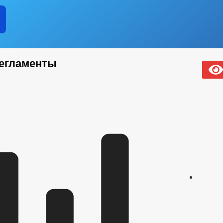
РМАТИВНЫЕ АКТЫ
ОБОРОТ ТОВАРОВ, РАБОТ И УСЛУГ
ЗАК
ЧИСЛО ЗАМЕЩЕННЫХ РАБОЧИХ МЕСТ
ОЯНИЕ СУБЪЕКТОВ
КОЛИЧЕСТВО СУБЪЕКТОВ МАЛОГО И СРЕД
АКУПКА ТОВАРОВ, РАБОТ И УСЛУГ
ПОДВЕДОМСТВЕННЫЕ ОРГАН
В
ПЕРЕЧЕНЬ ОБЯЗАТЕЛЬНЫХ ТРЕБОВАНИЙ
ЧЕНИИ
КОНКУРС
КАДРОВЫЙ РЕЗЕРВ
КОНТАКТНА
егламенты
СВЕДЕНИЯ О ВАКАНТНЫХ ДОЛЖНОСТЯХ
НА МУНИЦИПАЛЬНУЮ СЛУЖБУ
ЕРОК
СТРУКТУРА, ПОЛНОМОЧИЯ, ЗАДАЧИ И ФУНКЦИИ
ГО ИМУЩЕСТВА
ТЕКСТЫ ОФИЦИАЛЬНЫХ ВЫСТУПЛЕНИЙ И ЗАЯ
ЕПУТАТЫ
МУНИЦИПАЛЬНЫЙ ДЕПУТАТ
СВЕДЕНИЯ О ДОХО
ОМОЧИЯ, ЗАДАЧИ И ФУНКЦИИ
_
ИВНЫЕ ПРАВОВЫЕ И ИНЫЕ АКТЫ
АНТИКОРРУПЦИОННАЯ ЭКСПЕ
ЧЕСКИЕ МАТЕРИАЛЫ
ДОКУМЕНТОВ, СВЯЗАННЫХ С ПРОТИВОДЕЙСТВИЕМ КОРРУПЦИИ, ДЛЯ 
 ИМУЩЕСТВЕ И ОБЯЗАТЕЛЬСТВАХ ИМУЩЕСТВЕННОГО ХАРАКТЕРА
ВАНИЙ К СЛУЖЕБНОМУ ПОВЕДЕНИЮ И УРЕГУЛИРОВАНИЮ КОНФЛИКТА 
О ФАКТАХ КОРРУПЦИИ
_
ЕНИЯ
РЕЕСТР НПА
ПРОЕКТЫ К ОБСУЖДЕНИЮ
ПОР
ДМИНИСТРАЦИИ
ПОСТАНОВЛЕНИЯ АДМИНИСТРАЦИИ
АД