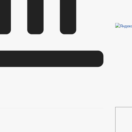
КОНЫ
ПУБЛИЧНЫЕ СЛУШАНИЯ
ЪЯСНЕНИЯ ЗАКОНОДАТЕЛЬСТВА
БЮДЖЕТА
_
ЬНЫЕ УСЛУГИ
НОРМАТИВНО-ПРАВОВЫЕ АКТЫ
СТАНДАР
ЛЕНИЙ ПО МУНИЦИПАЛЬНЫМ УСЛУГАМ
_
Е
ГРАФИК ПРИЕМА ГРАЖДАН
ОБЗОРЫ ОБРАЩЕНИЙ ГРА
 И ЗАЯВЛЕНИЙ
ПОРЯДОК РАССМОТРЕНИЯ ОБРАЩЕНИЙ
ОТРЕНИЯ ОБРАЩЕНИЙ