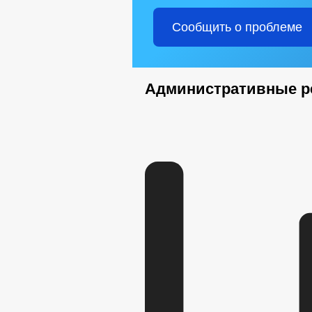
ПРЕДПРИНИМАТЕЛЬСТВО
НО
СОВЕТ ПО ПРЕДПРИНИМАТЕЛЬСТВУ
Сообщить о проблеме
ФИНАНСОВО-ЭКОНОМИЧЕСКОЕ СОСТ
СТАТИСТИЧЕСКИЕ ДАННЫЕ
З
СВЕДЕНИЯ О ДОХОДАХ СОТРУДНИКО
ИНФОРМАЦИЯ О КАДРОВОМ ОБЕСПЕ
Административные р
КВАЛИФИКАЦИОННЫЕ ТРЕБОВАНИЯ
ПОРЯДОК ПОСТУПЛЕНИЯ ГРАЖДАН 
ИНФОРМАЦИЯ О РЕЗУЛЬТАТАХ ПРОВ
РЕЕСТР ДВИЖИМОГО И НЕДВИЖИМО
ВЕСТНИК
Д
СОВЕТ ДЕПУТАТОВ
СТРУКТУРА, ПОЛН
НОРМАТ
ПРОТИВОДЕЙСТВИЕ КОРРУПЦИИ
МЕТОДИ
ФОРМЫ 
СВЕДЕНИЯ О ДОХОДАХ, РАСХОДАХ,
КОМИССИЯ ПО СОБЛЮДЕНИЮ ТРЕБО
ОБРАТНАЯ СВЯЗЬ ДЛЯ СООБЩЕНИЙ 
УСТАВ
РЕШ
ПРАВОВЫЕ АКТЫ
РАСПОРЯЖЕНИЯ А