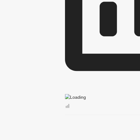
ФЕДЕРАЛЬНЫЕ ЗА
ИЗМЕНЕНИЯ И РАЗ
БЮДЖЕТ ПО ГОДАМ
БЮДЖЕТ
ОТЧЕТ ОБ ИСПОЛНЕНИИ 
МУНИЦИПАЛ
МУНИЦИПАЛЬНЫЕ УСЛУГИ
ФОРМЫ ЗАЯВ
ОБРАЩЕНИЕ К ГЛАВ
ПРИЕМ ГРАЖДАН
ФОРМА ОБРАЩЕНИЙ
РЕГЛАМЕНТ РАССМ