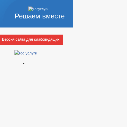
УПКА ТОВАРОВ, РАБОТ И УСЛУГ
НЕГО ПРЕДПРИНИМАТЕЛЬСТВА
Решаем вместе
ИЗАЦИИ
Я ИНФОРМАЦИЯ
Версия сайта для слабовидящих
ВЛЕНИЙ
_
ДАХ ДЕПУТАТОВ
РТИЗА
ЗАПОЛНЕНИЯ
ИНТЕРЕСОВ
ЯДОК ОБЖАЛОВАНИЯ НПА
МИНИСТРАТИВНЫЕ РЕГЛАМЕНТЫ