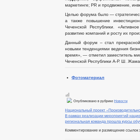
маркетинге; PR и продвижение, инв
ФЕДЕРАЛЬНЫЕ ЗА
ИЗМЕНЕНИЯ И РАЗ
Целью форума было — стратегическ
БЮДЖЕТ ПО ГОДАМ
а также повышение инвестицион
БЮДЖЕТ
Чеченской Республики. «Активно
ОТЧЕТ ОБ ИСПОЛНЕНИИ 
развитию компаний и росту их прои
МУНИЦИПАЛ
МУНИЦИПАЛЬНЫЕ УСЛУГИ
Данный форум – стал прекрасной
ФОРМЫ ЗАЯВ
новыми тенденциями ведения бизне
ОБРАЩЕНИЕ К ГЛАВ
время», — отметил заместитель ми
ПРИЕМ ГРАЖДАН
ФОРМА ОБРАЩЕНИЙ
Чеченской Республики А-Р. Ш. Жама
РЕГЛАМЕНТ РАССМ
Фотоматериал
Опубликовано в рубрике
Новости
Национальный проект «Производительно
В рамках реализации мероприятий нацио
региональная команда прошла курсы обу
Комментирование и размещение ссылок 