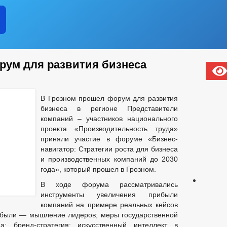
РМАТИВНЫЕ АКТЫ
ОБОРОТ ТОВАРОВ, РАБОТ И УСЛУГ
ЗАК
ЧИСЛО ЗАМЕЩЕННЫХ РАБОЧИХ МЕСТ
ОЯНИЕ СУБЪЕКТОВ
КОЛИЧЕСТВО СУБЪЕКТОВ МАЛОГО И СРЕД
АКУПКА ТОВАРОВ, РАБОТ И УСЛУГ
ПОДВЕДОМСТВЕННЫЕ ОРГАН
В
ПЕРЕЧЕНЬ ОБЯЗАТЕЛЬНЫХ ТРЕБОВАНИЙ
ЧЕНИИ
КОНКУРС
КАДРОВЫЙ РЕЗЕРВ
КОНТАКТНА
рум для развития бизнеса
СВЕДЕНИЯ О ВАКАНТНЫХ ДОЛЖНОСТЯХ
НА МУНИЦИПАЛЬНУЮ СЛУЖБУ
ЕРОК
СТРУКТУРА, ПОЛНОМОЧИЯ, ЗАДАЧИ И ФУНКЦИИ
В Грозном прошел форум для развития
ГО ИМУЩЕСТВА
ТЕКСТЫ ОФИЦИАЛЬНЫХ ВЫСТУПЛЕНИЙ И ЗАЯ
бизнеса в регионе Представители
ЕПУТАТЫ
МУНИЦИПАЛЬНЫЙ ДЕПУТАТ
СВЕДЕНИЯ О ДОХО
компаний – участников национального
ОМОЧИЯ, ЗАДАЧИ И ФУНКЦИИ
_
проекта «Производительность труда»
приняли участие в форуме «Бизнес-
ИВНЫЕ ПРАВОВЫЕ И ИНЫЕ АКТЫ
АНТИКОРРУПЦИОННАЯ ЭКСПЕ
навигатор: Стратегии роста для бизнеса
ЧЕСКИЕ МАТЕРИАЛЫ
и производственных компаний до 2030
ДОКУМЕНТОВ, СВЯЗАННЫХ С ПРОТИВОДЕЙСТВИЕМ КОРРУПЦИИ, ДЛЯ 
года», который прошел в Грозном.
 ИМУЩЕСТВЕ И ОБЯЗАТЕЛЬСТВАХ ИМУЩЕСТВЕННОГО ХАРАКТЕРА
В ходе форума рассматривались
ВАНИЙ К СЛУЖЕБНОМУ ПОВЕДЕНИЮ И УРЕГУЛИРОВАНИЮ КОНФЛИКТА 
инструменты увеличения прибыли
О ФАКТАХ КОРРУПЦИИ
_
компаний на примере реальных кейсов
ЕНИЯ
РЕЕСТР НПА
ПРОЕКТЫ К ОБСУЖДЕНИЮ
ПОР
е были — мышление лидеров; меры государственной
ДМИНИСТРАЦИИ
ПОСТАНОВЛЕНИЯ АДМИНИСТРАЦИИ
АД
; бренд-стратегия; искусственный интеллект в