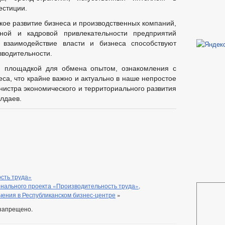
естиции.
КОНЫ
ПУБЛИЧНЫЕ СЛУШАНИЯ
ЪЯСНЕНИЯ ЗАКОНОДАТЕЛЬСТВА
ое развитие бизнеса и производственных компаний,
ной и кадровой привлекательности предприятий
е взаимодействие власти и бизнеса способствуют
БЮДЖЕТА
_
зводительности.
ЬНЫЕ УСЛУГИ
НОРМАТИВНО-ПРАВОВЫЕ АКТЫ
СТАНДАР
 площадкой для обмена опытом, ознакомления с
ЛЕНИЙ ПО МУНИЦИПАЛЬНЫМ УСЛУГАМ
_
са, что крайне важно и актуально в наше непростое
Е
ГРАФИК ПРИЕМА ГРАЖДАН
ОБЗОРЫ ОБРАЩЕНИЙ ГРА
нистра экономического и территориального развития
 И ЗАЯВЛЕНИЙ
ПОРЯДОК РАССМОТРЕНИЯ ОБРАЩЕНИЙ
лдаев.
ОТРЕНИЯ ОБРАЩЕНИЙ
сть труда»
нального проекта «Производительность труда»,
чения в Республиканском бизнес-центре
»
запрещено.