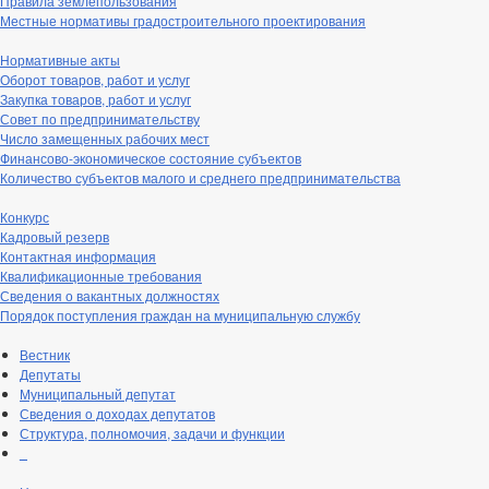
Правила землепользования
Местные нормативы градостроительного проектирования
Нормативные акты
Оборот товаров, работ и услуг
Закупка товаров, работ и услуг
Совет по предпринимательству
Число замещенных рабочих мест
Финансово-экономическое состояние субъектов
Количество субъектов малого и среднего предпринимательства
Конкурс
Кадровый резерв
Контактная информация
Квалификационные требования
Сведения о вакантных должностях
Порядок поступления граждан на муниципальную службу
Вестник
Депутаты
Муниципальный депутат
Сведения о доходах депутатов
Структура, полномочия, задачи и функции
_