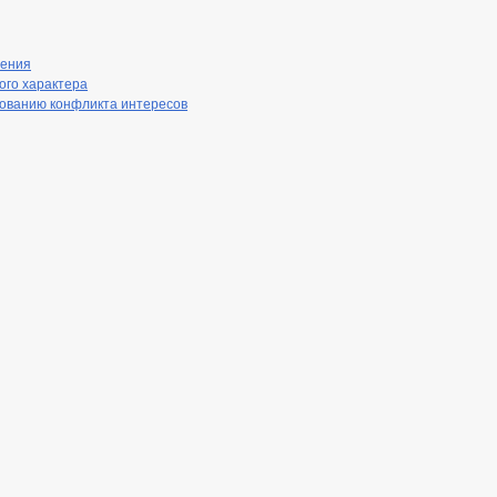
нения
ого характера
рованию конфликта интересов