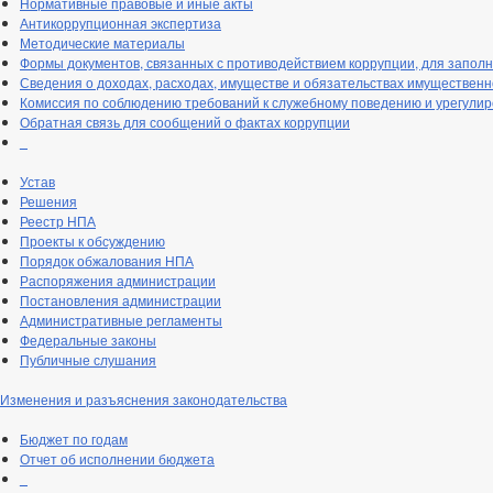
Нормативные правовые и иные акты
Антикоррупционная экспертиза
Методические материалы
Формы документов, связанных с противодействием коррупции, для запол
Сведения о доходах, расходах, имуществе и обязательствах имущественн
Комиссия по соблюдению требований к служебному поведению и урегули
Обратная связь для сообщений о фактах коррупции
_
Устав
Решения
Реестр НПА
Проекты к обсуждению
Порядок обжалования НПА
Распоряжения администрации
Постановления администрации
Административные регламенты
Федеральные законы
Публичные слушания
Изменения и разъяснения законодательства
Бюджет по годам
Отчет об исполнении бюджета
_