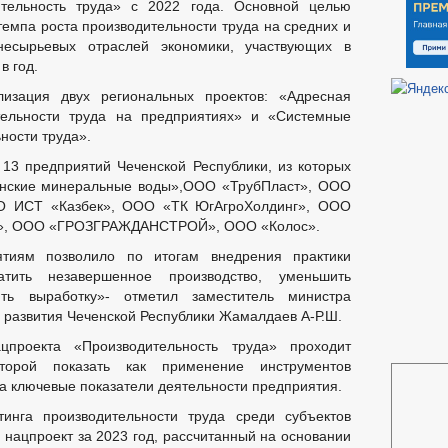
тельность труда» с 2022 года. Основной целью
темпа роста производительности труда на средних и
несырьевых отраслей экономики, участвующих в
в год.
изация двух региональных проектов: «Адресная
ельности труда на предприятиях» и «Системные
ности труда».
13 предприятий Чеченской Республики, из которых
нские минеральные воды»,ООО «ТрубПласт», ООО
АО ИСТ «Казбек», ООО «ТК ЮгАгроХолдинг», ООО
т», ООО «ГРОЗГРАЖДАНСТРОЙ», ООО «Колос».
ятиям позволило по итогам внедрения практики
атить незавершенное производство, уменьшить
ть выработку»- отметил заместитель министра
о развития Чеченской Республики Жамалдаев А-Р.Ш.
проекта «Производительность труда» проходит
торой показать как применение инструментов
на ключевые показатели деятельности предприятия.
инга производительности труда среди субъектов
 нацпроект за 2023 год, рассчитанный на основании