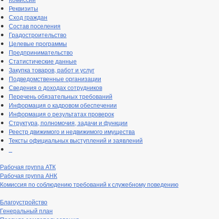
Реквизиты
Сход граждан
Состав поселения
Градостроительство
Целевые программы
Предпринимательство
Статистические данные
Закупка товаров, работ и услуг
Подведомственные организации
Сведения о доходах сотрудников
Перечень обязательных требований
Информация о кадровом обеспечении
Информация о результатах проверок
Структура, полномочия, задачи и функции
Реестр движимого и недвижимого имущества
Тексты официальных выступлений и заявлений
_
Рабочая группа АТК
Рабочая группа АНК
Комиссия по соблюдению требований к служебному поведению
Благоустройство
Генеральный план